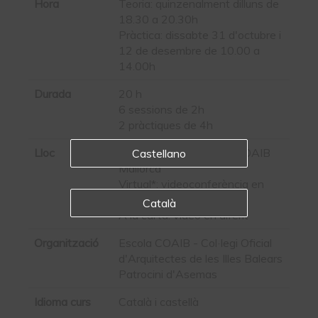
Hora
Teoria: quinzenalment dilluns de
18.30 a 20.30h
Pràctica: dissabte 31 d'octubre i
12 de desembre de 10.00 a
14.00h
Durada
20 h
6 sessions de 2h
2 pràctiques de 4h
Lloc
Presencial: a la seu del COAIB
Castellano
Mallorca
Virtual*: videoconferència en
directe
Català
A la carta: vídeo en diferit
Organització
Escola COAIB - Col·legi Oficial
d'Arquitectes de les Illes Balears
Patrocini d'Asemas
Idioma curs
Català i castellà