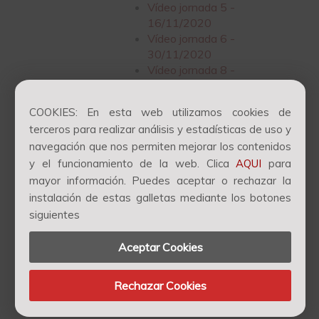
Vídeo jornada 5 -
16/11/2020
Vídeo jornada 6 -
30/11/2020
Vídeo jornada 8 -
14/12/2020
COOKIES: En esta web utilizamos cookies de
terceros para realizar análisis y estadísticas de uso y
navegación que nos permiten mejorar los contenidos
y el funcionamiento de la web. Clica
AQUI
para
mayor información. Puedes aceptar o rechazar la
instalación de estas galletas mediante los botones
Suggeriments
Llegir correu
Canvia la contrasenya
siguientes
Política de cookies
Política de privacitat
Nota legal
Protecció de dades
Aceptar Cookies
Portal de denuncies
Contacte
Rechazar Cookies
©
Copyright COAIB
2026