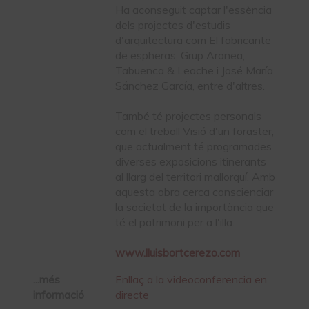
Ha aconseguit captar l'essència
dels projectes d'estudis
d'arquitectura com El fabricante
de espheras, Grup Aranea,
Tabuenca & Leache i José María
Sánchez García, entre d'altres.
També té projectes personals
com el treball Visió d'un foraster,
que actualment té programades
diverses exposicions itinerants
al llarg del territori mallorquí. Amb
aquesta obra cerca conscienciar
la societat de la importància que
té el patrimoni per a l'illa.
www.lluisbortcerezo.com
...més
Enllaç a la videoconferencia en
informació
directe