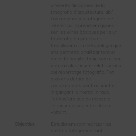
diferents disciplines de la
fotografia d'arquitectura, així
com nombrosos fotògrafs de
referència. Aprendrem quines
són les eines bàsiques per a un
fotògraf d'arquitectura i
treballarem una metodologia que
ens permetrà analitzar tant el
projecte arquitectònic com el seu
entorn i planificar el relat narratiu
del reportatge fotogràfic. Tot
això ens dotarà de
coneixements per transmetre,
mitjançant la nostra mirada,
l'atmosfera que es respira a
l'interior del projecte i al seu
voltant.
Objectius
Estudiarem com realitzar les
nostres fotografies tant