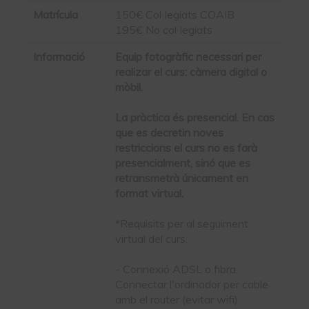
Matrícula
150€ Col·legiats COAIB
195€ No col·legiats
Informació
Equip fotogràfic necessari per
realizar el curs: càmera digital o
mòbil.
La pràctica és presencial. En cas
que es decretin noves
restriccions el curs no es farà
presencialment, sinó que es
retransmetrà únicament en
format virtual.
*Requisits per al seguiment
virtual del curs:
- Connexió ADSL o fibra.
Connectar l'ordinador per cable
amb el router (evitar wifi)